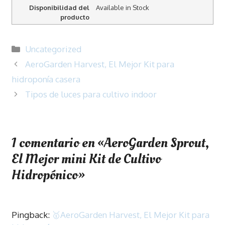
Disponibilidad del
Available in Stock
producto
Categorías
Uncategorized
AeroGarden Harvest, El Mejor Kit para
hidroponía casera
Tipos de luces para cultivo indoor
1 comentario en «AeroGarden Sprout,
El Mejor mini Kit de Cultivo
Hidropónico»
Pingback:
🥇AeroGarden Harvest, El Mejor Kit para