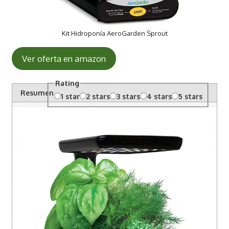
Kit Hidroponía AeroGarden Sprout
Ver oferta en amazon
Rating
Resumen
1 star
2 stars
3 stars
4 stars
5 stars